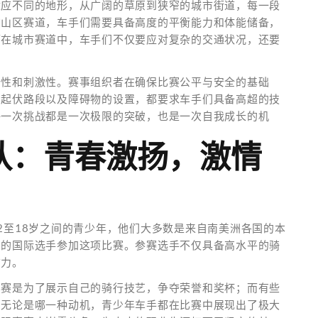
适应不同的地形，从广阔的草原到狭窄的城市街道，每一段
在山区赛道，车手们需要具备高度的平衡能力和体能储备，
而在城市赛道中，车手们不仅要应对复杂的交通状况，还要
全性和刺激性。赛事组织者在确保比赛公平与安全的基础
、起伏路段以及障碍物的设置，都要求车手们具备高超的技
每一次挑战都是一次极限的突破，也是一次自我成长的机
队：青春激扬，激情
2至18岁之间的青少年，他们大多数是来自南美洲各国的本
多的国际选手参加这项比赛。参赛选手不仅具备高水平的骑
志力。
比赛是为了展示自己的骑行技艺，争夺荣誉和奖杯；而有些
。无论是哪一种动机，青少年车手都在比赛中展现出了极大