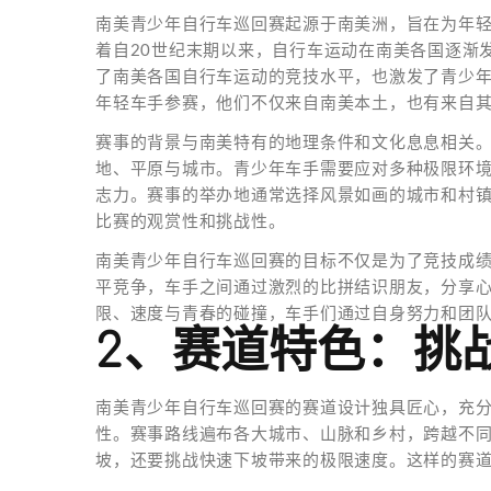
南美青少年自行车巡回赛起源于南美洲，旨在为年
着自20世纪末期以来，自行车运动在南美各国逐渐
了南美各国自行车运动的竞技水平，也激发了青少
年轻车手参赛，他们不仅来自南美本土，也有来自
赛事的背景与南美特有的地理条件和文化息息相关
地、平原与城市。青少年车手需要应对多种极限环
志力。赛事的举办地通常选择风景如画的城市和村
比赛的观赏性和挑战性。
南美青少年自行车巡回赛的目标不仅是为了竞技成
平竞争，车手之间通过激烈的比拼结识朋友，分享
限、速度与青春的碰撞，车手们通过自身努力和团
2、赛道特色：挑
南美青少年自行车巡回赛的赛道设计独具匠心，充
性。赛事路线遍布各大城市、山脉和乡村，跨越不
坡，还要挑战快速下坡带来的极限速度。这样的赛