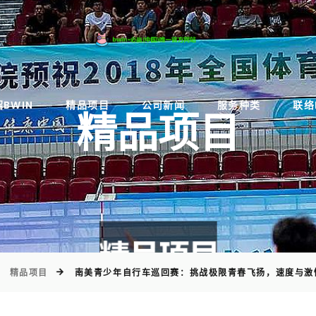
)
BWIN
精品项目
公司新闻
服务种类
联络
精品项目
精品项目
南美青少年自行车巡回赛：挑战极限青春飞扬，速度与激