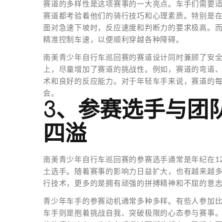
赛道的多样性是这项赛事的一大亮点。车手们需要
赛道都考验着他们的骑行技巧和心理素质。特别是
面对急速下坡时，反应速度和判断力的要求极高。
精准控制车速，以便顺利穿越各种障碍。
南美青少年自行车巡回赛的赛道设计同时兼顾了安
上，尽量增加了赛道的挑战性。例如，赛道的弯道
术和良好的反应能力。对于年轻车手来说，赛道的
会。
3、参赛选手与团
四溢
南美青少年自行车巡回赛的参赛选手通常是年纪在1
土选手。随着赛事的影响力日益扩大，也有越来越
行技术，更多的是拥有顽强的拼搏精神和不屈的意
青少年车手的参赛动机通常多种多样。有些人参加
车手则是抱着挑战自我、突破极限的心态参与赛事