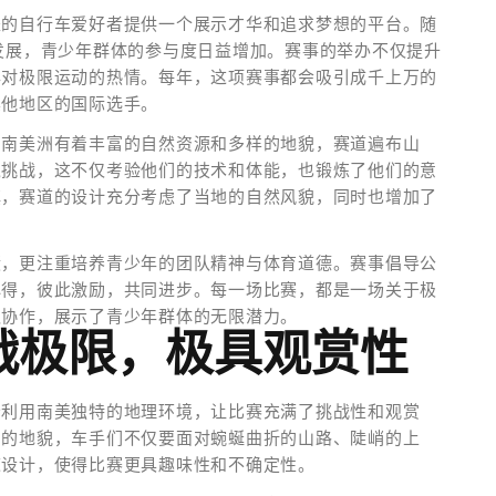
轻的自行车爱好者提供一个展示才华和追求梦想的平台。随
发展，青少年群体的参与度日益增加。赛事的举办不仅提升
年对极限运动的热情。每年，这项赛事都会吸引成千上万的
其他地区的国际选手。
。南美洲有着丰富的自然资源和多样的地貌，赛道遍布山
境挑战，这不仅考验他们的技术和体能，也锻炼了他们的意
镇，赛道的设计充分考虑了当地的自然风貌，同时也增加了
绩，更注重培养青少年的团队精神与体育道德。赛事倡导公
心得，彼此激励，共同进步。每一场比赛，都是一场关于极
队协作，展示了青少年群体的无限潜力。
战极限，极具观赏性
分利用南美独特的地理环境，让比赛充满了挑战性和观赏
同的地貌，车手们不仅要面对蜿蜒曲折的山路、陡峭的上
道设计，使得比赛更具趣味性和不确定性。