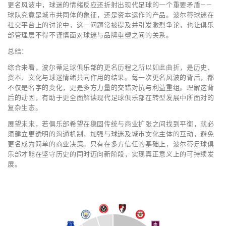
更名风波中，球迷的情绪反应还折射出现代足球的一个重要矛盾——
球队究竟是城市共同体的象征，还是资本运作的产品。波尔蒂球迷在
社交平台上的讨论中，这一问题常被提及并引发激烈争论，也让俱乐
部管理层不得不谨慎面对球迷与品牌重塑之间的关系。
总结：
综合来看，波尔蒂足球俱乐部的更名历程之所以如此曲折，是历史、
资本、文化与球迷情绪共同作用的结果。每一次更名风波的背后，都
不仅是名字的变化，更是多方力量的交错对抗与利益重组。理解这背
后的动因，有助于更全面解读现代足球俱乐部在转型发展中所面对的
复杂生态。
展望未来，若俱乐部希望在稳固传统与商业扩张之间找到平衡，就必
须建立更透明的沟通机制，加强与球迷及城市文化主体的互动，避免
更名成为简单的商业决策。只有在多方信任的基础上，波尔蒂足球俱
乐部才能在坚守历史的同时迈向新阶段，实现真正意义上的可持续发
展。