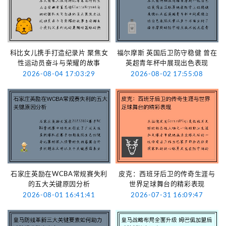
科比女儿携手打造纪录片 聚焦女
福尔摩斯 英国后卫防守稳健 曾在
性运动员奋斗与荣耀的故事
英超青年杯中展现出色表现
2026-08-04 17:03:29
2026-08-02 17:55:08
石家庄英励在WCBA常规赛失利
皮克：西班牙后卫的传奇生涯与
的五大关键原因分析
世界足球舞台的精彩表现
2026-08-01 16:41:41
2026-07-31 16:09:47